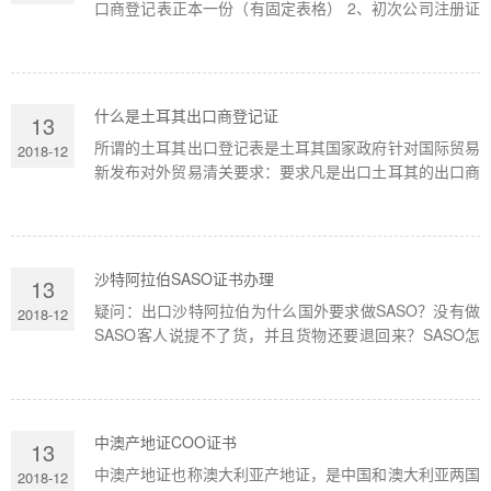
口商登记表正本一份（有固定表格） 2、初次公司注册证
书复印件 3、商业登记证复印件 4、周年申报表复印件
注：公司注册不够一...
什么是土耳其出口商登记证
13
所谓的土耳其出口登记表是土耳其国家政府针对国际贸易
2018-12
新发布对外贸易清关要求：要求凡是出口土耳其的出口商
在出口前对海关税则号的所有纺织服务的出口商必须进行
海关登记，填...
沙特阿拉伯SASO证书办理
13
疑问：出口沙特阿拉伯为什么国外要求做SASO？没有做
2018-12
SASO客人说提不了货，并且货物还要退回来？SASO怎
么办理？办理SASO需要什么资料 答：所谓的SASO是一
种符合性声明，是沙特阿拉伯国...
中澳产地证COO证书
13
中澳产地证也称澳大利亚产地证，是中国和澳大利亚两国
2018-12