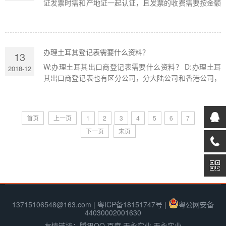
证发票时需和产地证一起认证，且发票的收费需要按金额
来计算。了解详细可来电咨询。 客户在办理部分种类货
物出口所需文书...
办理土耳其登记表需要什么资料？
13
W:办理土耳其出口商登记表需要什么资料？ D:办理土耳
2018-12
其出口商登记表也有区分公司，分大陆公司和香港公司，
如果是中国大陆公司，也就是江苏省：南京、无锡、徐
州、常州、苏州、...
首页
上一页
1
2
3
4
5
6
7
下一页
末页
13715106548@163.com |
粤ICP备18151747号
|
粤公网安备
44030002001630
友情链接：
腾讯QQ
百度
天永实业
天永实业