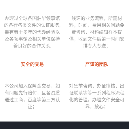
办理过全球各国驻华领事馆
线速的业务流程，所需材
的各行各类文件的认证服务,
料，时间，费用相关问题免
拥有着十多年的代办经验以
费咨询，材料编辑样本提
及各领事馆及相关单位保持
供，收到文件后第一时间安
着良好的合作关系.
排专人专送；
安全的交易
严谨的团队
本公司加入保障金交易，如
对售前咨询，办证审核，出
有问题先行赔付，且各资质
证联系等等一系列程序流程
通过工商，百度等第三方认
化的管理，办理文件安全可
证；
靠，放心；