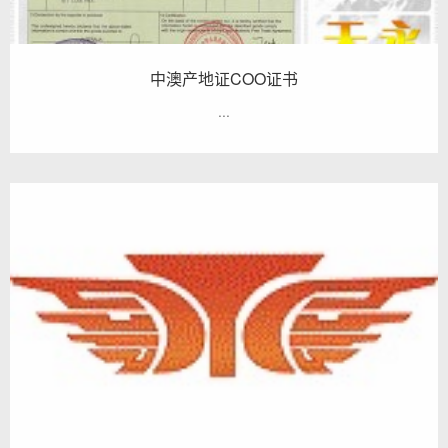
中澳产地证COO证书
...